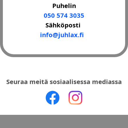
Puhelin
050 574 3035
Sähköposti
i
nfo@juhlax.f
Seuraa meitä sosiaalisessa mediassa